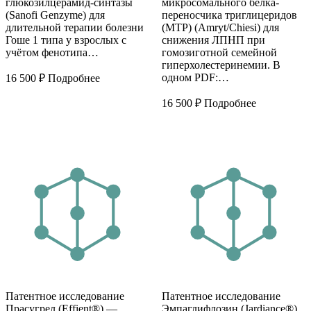
глюкозилцерамид-синтазы
микросомального белка-
(Sanofi Genzyme) для
переносчика триглицеридов
длительной терапии болезни
(MTP) (Amryt/Chiesi) для
Гоше 1 типа у взрослых с
снижения ЛПНП при
учётом фенотипа…
гомозиготной семейной
гиперхолестеринемии. В
одном PDF:…
16 500
₽
Подробнее
16 500
₽
Подробнее
Патентное исследование
Патентное исследование
Прасугрел (Effient®) —
Эмпаглифлозин (Jardiance®)