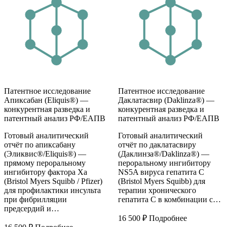
Патентное исследование
Патентное исследование
Апиксабан (Eliquis®) —
Даклатасвир (Daklinza®) —
конкурентная разведка и
конкурентная разведка и
патентный анализ РФ/ЕАПВ
патентный анализ РФ/ЕАПВ
Готовый аналитический
Готовый аналитический
отчёт по апиксабану
отчёт по даклатасвиру
(Эликвис®/Eliquis®) —
(Даклинза®/Daklinza®) —
прямому пероральному
пероральному ингибитору
ингибитору фактора Xa
NS5A вируса гепатита С
(Bristol Myers Squibb / Pfizer)
(Bristol Myers Squibb) для
для профилактики инсульта
терапии хронического
при фибрилляции
гепатита С в комбинации с…
предсердий и…
16 500
₽
Подробнее