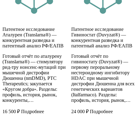
Патентное исследование
Патентное исследование
Аталурен (Translarna®) —
Гивиностат (Duvyzat®) —
конкурентная разведка и
конкурентная разведка и
патентный анализ РФ/ЕАПВ
патентный анализ РФ/ЕАПВ
Готовый отчёт по аталурену
Готовый отчёт по
(Translarna®) — стимулятору
гивиностату (Duvyzat®) —
рид-тру нонсенс-мутаций при
первому пероральному
мышечной дистрофии
нестероидному ингибитору
Дюшенна (nmDMD), PTC
HDAC при мышечной
Therapeutics; закупается
дистрофии Дюшенна для всех
«Кругом добра». Разделы:
генетических вариантов
профиль, история, рынок,
(Italfarmaco). Разделы:
конкуренты,…
профиль, история, рынок,…
16 500
₽
Подробнее
24 000
₽
Подробнее