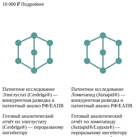
10 000
₽
Подробнее
Патентное исследование
Патентное исследование
Элиглустат (Cerdelga®) —
Ломитапид (Juxtapid®) —
конкурентная разведка и
конкурентная разведка и
патентный анализ РФ/ЕАПВ
патентный анализ РФ/ЕАПВ
Готовый аналитический
Готовый аналитический
отчёт по элиглустату
отчёт по ломитапиду
(Cerdelga®) — пероральному
(Juxtapid®/Lojuxta®) —
ингибитору
пероральному ингибитору