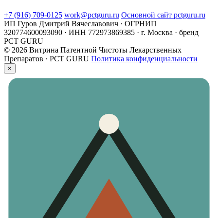
+7 (916) 709-0125
work@pctguru.ru
Основной сайт pctguru.ru
ИП Гуров Дмитрий Вячеславович · ОГРНИП
320774600093090 · ИНН 772973869385 · г. Москва · бренд
PCT GURU
© 2026 Витрина Патентной Чистоты Лекарственных
Препаратов · PCT GURU
Политика конфиденциальности
×