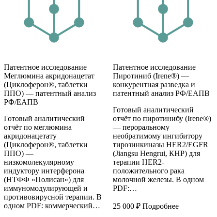
Патентное исследование
Патентное исследование
Меглюмина акридонацетат
Пиротиниб (Irene®) —
(Циклоферон®, таблетки
конкурентная разведка и
ППО) — патентный анализ
патентный анализ РФ/ЕАПВ
РФ/ЕАПВ
Готовый аналитический
Готовый аналитический
отчёт по пиротинибу (Irene®)
отчёт по меглюмина
— пероральному
акридонацетату
необратимому ингибитору
(Циклоферон®, таблетки
тирозинкиназы HER2/EGFR
ППО) —
(Jiangsu Hengrui, КНР) для
низкомолекулярному
терапии HER2-
индуктору интерферона
положительного рака
(НТФФ «Полисан») для
молочной железы. В одном
иммуномодулирующей и
PDF:…
противовирусной терапии. В
одном PDF: коммерческий…
25 000
₽
Подробнее