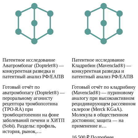
Патентное исследование
Патентное исследование
Аватромбопаг (Doptelet®) —
Кладрибин (Mavenclad®) —
конкурентная разведка и
конкурентная разведка и
патентный анализ РФ/ЕАПВ
патентный анализ РФ/ЕАПВ
Готовый отчёт по
Готовый отчёт по кладрибину
аватромбопагу (Doptelet®) —
(Mavenclad®) — пуриновому
пероральному агонисту
аналогу при высокоактивном
рецептора тромбопоэтина
рецидивирующем рассеянном
(TPO-RA) при
склерозе (Merck KGaA).
тромбоцитопении на фоне
Молекула в общественном
заболеваний печени и ХИТП
достоянии; защита — на
(Sobi). Разделы: профиль,
применение и…
история, рынок,…
16 500
₽
Подробнее