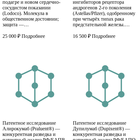
подагре и новом сердечно-
ингибиторов рецептора
сосудистом показании
андрогенов 2-го поколения
(Lodoco). Молекула в
(Astellas/Pfizer), одобренному
общественном достоянии;
при четырёх типах рака
защита —…
предстательной железы.…
25 000
₽
Подробнее
16 500
₽
Подробнее
Патентное исследование
Патентное исследование
Алирокумаб (Praluent®) —
Дупилумаб (Dupixent®) —
конкурентная разведка и
конкурентная разведка и
патентный анализ РФ/ЕАПВ
патентный анализ РФ/ЕАПО