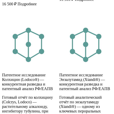
16 500
₽
Подробнее
Патентное исследование
Патентное исследование
Колхицин (Lodoco®) —
Энзалутамид (Xtandi®) —
конкурентная разведка и
конкурентная разведка и
патентный анализ РФ/ЕАПВ
патентный анализ РФ/ЕАПВ
Готовый отчёт по колхицину
Готовый аналитический
(Colcrys, Lodoco) —
отчёт по энзалутамиду
растительному алкалоиду,
(Xtandi®) — одному из
ингибитору тубулина, при
ключевых пероральных