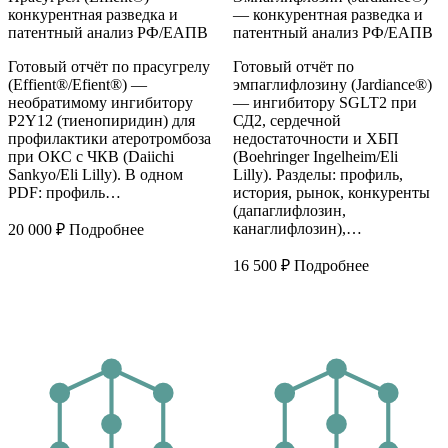
конкурентная разведка и
— конкурентная разведка и
патентный анализ РФ/ЕАПВ
патентный анализ РФ/ЕАПВ
Готовый отчёт по прасугрелу
Готовый отчёт по
(Effient®/Efient®) —
эмпаглифлозину (Jardiance®)
необратимому ингибитору
— ингибитору SGLT2 при
P2Y12 (тиенопиридин) для
СД2, сердечной
профилактики атеротромбоза
недостаточности и ХБП
при ОКС с ЧКВ (Daiichi
(Boehringer Ingelheim/Eli
Sankyo/Eli Lilly). В одном
Lilly). Разделы: профиль,
PDF: профиль…
история, рынок, конкуренты
(дапаглифлозин,
канаглифлозин),…
20 000
₽
Подробнее
16 500
₽
Подробнее