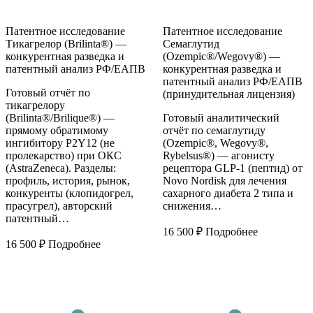
Патентное исследование
Патентное исследование
Тикагрелор (Brilinta®) —
Семаглутид
конкурентная разведка и
(Ozempic®/Wegovy®) —
патентный анализ РФ/ЕАПВ
конкурентная разведка и
патентный анализ РФ/ЕАПВ
Готовый отчёт по
(принудительная лицензия)
тикагрелору
(Brilinta®/Brilique®) —
Готовый аналитический
прямому обратимому
отчёт по семаглутиду
ингибитору P2Y12 (не
(Ozempic®, Wegovy®,
пролекарство) при ОКС
Rybelsus®) — агонисту
(AstraZeneca). Разделы:
рецептора GLP-1 (пептид) от
профиль, история, рынок,
Novo Nordisk для лечения
конкуренты (клопидогрел,
сахарного диабета 2 типа и
прасугрел), авторский
снижения…
патентный…
16 500
₽
Подробнее
16 500
₽
Подробнее