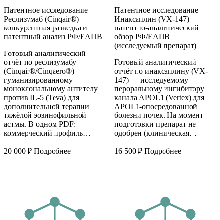
Патентное исследование
Патентное исследование
Реслизумаб (Cinqair®) —
Инаксаплин (VX-147) —
конкурентная разведка и
патентно-аналитический
патентный анализ РФ/ЕАПВ
обзор РФ/ЕАПВ
(исследуемый препарат)
Готовый аналитический
отчёт по реслизумабу
Готовый аналитический
(Cinqair®/Cinqaero®) —
отчёт по инаксаплину (VX-
гуманизированному
147) — исследуемому
моноклональному антителу
пероральному ингибитору
против IL-5 (Teva) для
канала APOL1 (Vertex) для
дополнительной терапии
APOL1-опосредованной
тяжёлой эозинофильной
болезни почек. На момент
астмы. В одном PDF:
подготовки препарат не
коммерческий профиль…
одобрен (клиническая…
20 000
₽
Подробнее
16 500
₽
Подробнее