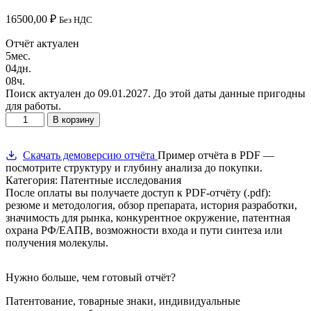
16500,00
₽
Без НДС
Отчёт актуален
5
мес.
04
дн.
08
ч.
Поиск актуален до 09.01.2027. До этой даты данные пригодны
для работы.
Количество
В корзину
товара
Семаглутид
(Ozempic®/Wegovy®)
Скачать демоверсию отчёта
Пример отчёта в PDF —
—
посмотрите структуру и глубину анализа до покупки.
конкурентная
Категория: Патентные исследования
разведка
После оплаты вы получаете доступ к PDF-отчёту (.pdf):
и
резюме и методология, обзор препарата, история разработки,
патентный
значимость для рынка, конкурентное окружение, патентная
анализ
охрана РФ/ЕАПВ, возможности входа и пути синтеза или
РФ/
получения молекулы.
ЕАПВ
(принудительная
Нужно больше, чем готовый отчёт?
лицензия)
Патентование, товарные знаки, индивидуальные