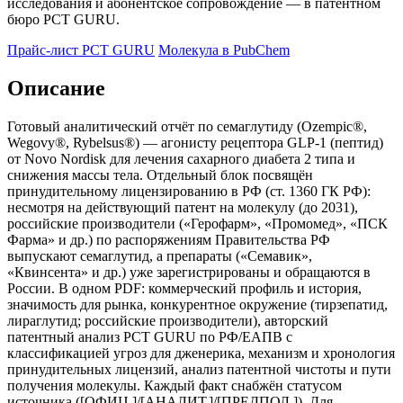
исследования и абонентское сопровождение — в патентном
бюро PCT GURU.
Прайс-лист PCT GURU
Молекула в PubChem
Описание
Готовый аналитический отчёт по семаглутиду (Ozempic®,
Wegovy®, Rybelsus®) — агонисту рецептора GLP-1 (пептид)
от Novo Nordisk для лечения сахарного диабета 2 типа и
снижения массы тела. Отдельный блок посвящён
принудительному лицензированию в РФ (ст. 1360 ГК РФ):
несмотря на действующий патент на молекулу (до 2031),
российские производители («Герофарм», «Промомед», «ПСК
Фарма» и др.) по распоряжениям Правительства РФ
выпускают семаглутид, а препараты («Семавик»,
«Квинсента» и др.) уже зарегистрированы и обращаются в
России. В одном PDF: коммерческий профиль и история,
значимость для рынка, конкурентное окружение (тирзепатид,
лираглутид; российские производители), авторский
патентный анализ PCT GURU по РФ/ЕАПВ с
классификацией угроз для дженерика, механизм и хронология
принудительных лицензий, анализ патентной чистоты и пути
получения молекулы. Каждый факт снабжён статусом
источника ([ОФИЦ.]/[АНАЛИТ.]/[ПРЕДПОЛ.]). Для