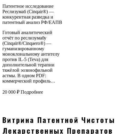
Патентное исследование
Реслизумаб (Cinqair®) —
конкурентная разведка и
патентный анализ РФ/ЕАПВ
Готовый аналитический
отчёт по реслизумабу
(Cinqair®/Cinqaero®) —
гуманизированному
моноклональному антителу
против IL-5 (Teva) для
дополнительной терапии
тяжёлой эозинофильной
астмы. В одном PDF:
коммерческий профиль…
20 000
₽
Подробнее
Витрина Патентной Чистоты
Лекарственных Препаратов