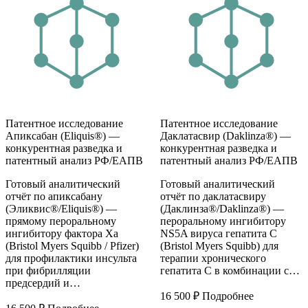
Патентное исследование
Патентное исследование
Апиксабан (Eliquis®) —
Даклатасвир (Daklinza®) —
конкурентная разведка и
конкурентная разведка и
патентный анализ РФ/ЕАПВ
патентный анализ РФ/ЕАПВ
Готовый аналитический
Готовый аналитический
отчёт по апиксабану
отчёт по даклатасвиру
(Эликвис®/Eliquis®) —
(Даклинза®/Daklinza®) —
прямому пероральному
пероральному ингибитору
ингибитору фактора Xa
NS5A вируса гепатита С
(Bristol Myers Squibb / Pfizer)
(Bristol Myers Squibb) для
для профилактики инсульта
терапии хронического
при фибрилляции
гепатита С в комбинации с…
предсердий и…
16 500
₽
Подробнее