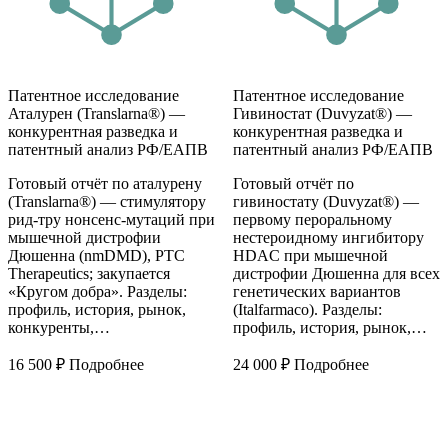
Патентное исследование
Патентное исследование
Аталурен (Translarna®) —
Гивиностат (Duvyzat®) —
конкурентная разведка и
конкурентная разведка и
патентный анализ РФ/ЕАПВ
патентный анализ РФ/ЕАПВ
Готовый отчёт по аталурену
Готовый отчёт по
(Translarna®) — стимулятору
гивиностату (Duvyzat®) —
рид-тру нонсенс-мутаций при
первому пероральному
мышечной дистрофии
нестероидному ингибитору
Дюшенна (nmDMD), PTC
HDAC при мышечной
Therapeutics; закупается
дистрофии Дюшенна для всех
«Кругом добра». Разделы:
генетических вариантов
профиль, история, рынок,
(Italfarmaco). Разделы:
конкуренты,…
профиль, история, рынок,…
16 500
₽
Подробнее
24 000
₽
Подробнее