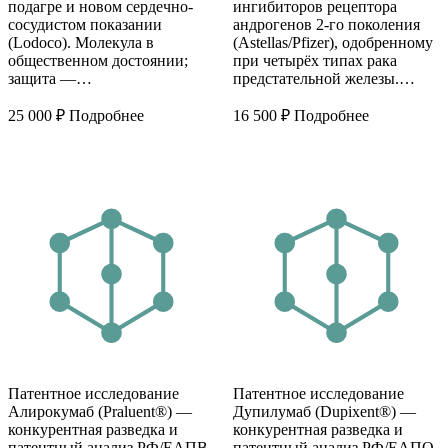
подагре и новом сердечно-
ингибиторов рецептора
сосудистом показании
андрогенов 2-го поколения
(Lodoco). Молекула в
(Astellas/Pfizer), одобренному
общественном достоянии;
при четырёх типах рака
защита —…
предстательной железы.…
25 000
₽
Подробнее
16 500
₽
Подробнее
Патентное исследование
Патентное исследование
Алирокумаб (Praluent®) —
Дупилумаб (Dupixent®) —
конкурентная разведка и
конкурентная разведка и
патентный анализ РФ/ЕАПВ
патентный анализ РФ/ЕАПО