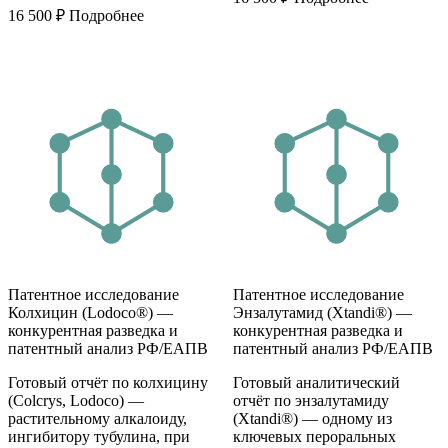
16 500
₽
Подробнее
Патентное исследование
Патентное исследование
Колхицин (Lodoco®) —
Энзалутамид (Xtandi®) —
конкурентная разведка и
конкурентная разведка и
патентный анализ РФ/ЕАПВ
патентный анализ РФ/ЕАПВ
Готовый отчёт по колхицину
Готовый аналитический
(Colcrys, Lodoco) —
отчёт по энзалутамиду
растительному алкалоиду,
(Xtandi®) — одному из
ингибитору тубулина, при
ключевых пероральных