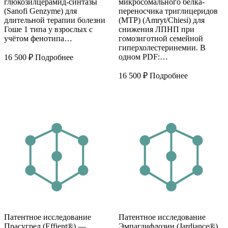
глюкозилцерамид-синтазы
микросомального белка-
(Sanofi Genzyme) для
переносчика триглицеридов
длительной терапии болезни
(MTP) (Amryt/Chiesi) для
Гоше 1 типа у взрослых с
снижения ЛПНП при
учётом фенотипа…
гомозиготной семейной
гиперхолестеринемии. В
одном PDF:…
16 500
₽
Подробнее
16 500
₽
Подробнее
Патентное исследование
Патентное исследование
Прасугрел (Effient®) —
Эмпаглифлозин (Jardiance®)