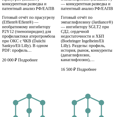
конкурентная разведка и
— конкурентная разведка и
патентный анализ РФ/ЕАПВ
патентный анализ РФ/ЕАПВ
Готовый отчёт по прасугрелу
Готовый отчёт по
(Effient®/Efient®) —
эмпаглифлозину (Jardiance®)
необратимому ингибитору
— ингибитору SGLT2 при
P2Y12 (тиенопиридин) для
СД2, сердечной
профилактики атеротромбоза
недостаточности и ХБП
при ОКС с ЧКВ (Daiichi
(Boehringer Ingelheim/Eli
Sankyo/Eli Lilly). В одном
Lilly). Разделы: профиль,
PDF: профиль…
история, рынок, конкуренты
(дапаглифлозин,
канаглифлозин),…
20 000
₽
Подробнее
16 500
₽
Подробнее