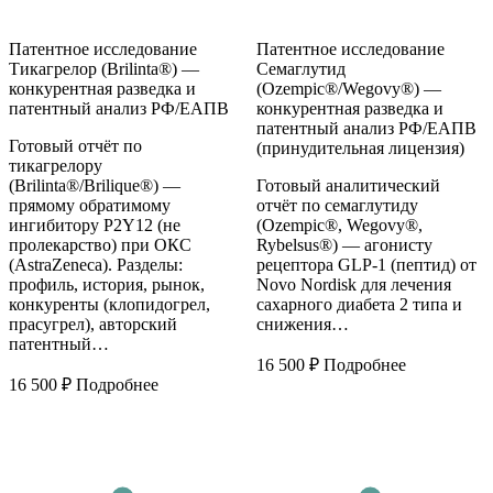
Патентное исследование
Патентное исследование
Тикагрелор (Brilinta®) —
Семаглутид
конкурентная разведка и
(Ozempic®/Wegovy®) —
патентный анализ РФ/ЕАПВ
конкурентная разведка и
патентный анализ РФ/ЕАПВ
Готовый отчёт по
(принудительная лицензия)
тикагрелору
(Brilinta®/Brilique®) —
Готовый аналитический
прямому обратимому
отчёт по семаглутиду
ингибитору P2Y12 (не
(Ozempic®, Wegovy®,
пролекарство) при ОКС
Rybelsus®) — агонисту
(AstraZeneca). Разделы:
рецептора GLP-1 (пептид) от
профиль, история, рынок,
Novo Nordisk для лечения
конкуренты (клопидогрел,
сахарного диабета 2 типа и
прасугрел), авторский
снижения…
патентный…
16 500
₽
Подробнее
16 500
₽
Подробнее