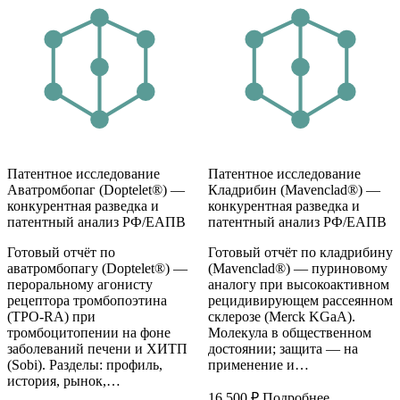
Патентное исследование
Патентное исследование
Аватромбопаг (Doptelet®) —
Кладрибин (Mavenclad®) —
конкурентная разведка и
конкурентная разведка и
патентный анализ РФ/ЕАПВ
патентный анализ РФ/ЕАПВ
Готовый отчёт по
Готовый отчёт по кладрибину
аватромбопагу (Doptelet®) —
(Mavenclad®) — пуриновому
пероральному агонисту
аналогу при высокоактивном
рецептора тромбопоэтина
рецидивирующем рассеянном
(TPO-RA) при
склерозе (Merck KGaA).
тромбоцитопении на фоне
Молекула в общественном
заболеваний печени и ХИТП
достоянии; защита — на
(Sobi). Разделы: профиль,
применение и…
история, рынок,…
16 500
₽
Подробнее