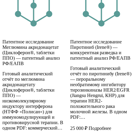
Патентное исследование
Патентное исследование
Меглюмина акридонацетат
Пиротиниб (Irene®) —
(Циклоферон®, таблетки
конкурентная разведка и
ППО) — патентный анализ
патентный анализ РФ/ЕАПВ
РФ/ЕАПВ
Готовый аналитический
Готовый аналитический
отчёт по пиротинибу (Irene®)
отчёт по меглюмина
— пероральному
акридонацетату
необратимому ингибитору
(Циклоферон®, таблетки
тирозинкиназы HER2/EGFR
ППО) —
(Jiangsu Hengrui, КНР) для
низкомолекулярному
терапии HER2-
индуктору интерферона
положительного рака
(НТФФ «Полисан») для
молочной железы. В одном
иммуномодулирующей и
PDF:…
противовирусной терапии. В
одном PDF: коммерческий…
25 000
₽
Подробнее