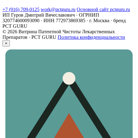
+7 (916) 709-0125
work@pctguru.ru
Основной сайт pctguru.ru
ИП Гуров Дмитрий Вячеславович · ОГРНИП
320774600093090 · ИНН 772973869385 · г. Москва · бренд
PCT GURU
© 2026 Витрина Патентной Чистоты Лекарственных
Препаратов · PCT GURU
Политика конфиденциальности
×