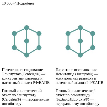
10 000
₽
Подробнее
Патентное исследование
Патентное исследование
Элиглустат (Cerdelga®) —
Ломитапид (Juxtapid®) —
конкурентная разведка и
конкурентная разведка и
патентный анализ РФ/ЕАПВ
патентный анализ РФ/ЕАПВ
Готовый аналитический
Готовый аналитический
отчёт по элиглустату
отчёт по ломитапиду
(Cerdelga®) — пероральному
(Juxtapid®/Lojuxta®) —
ингибитору
пероральному ингибитору