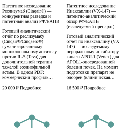
Патентное исследование
Патентное исследование
Реслизумаб (Cinqair®) —
Инаксаплин (VX-147) —
конкурентная разведка и
патентно-аналитический
патентный анализ РФ/ЕАПВ
обзор РФ/ЕАПВ
(исследуемый препарат)
Готовый аналитический
отчёт по реслизумабу
Готовый аналитический
(Cinqair®/Cinqaero®) —
отчёт по инаксаплину (VX-
гуманизированному
147) — исследуемому
моноклональному антителу
пероральному ингибитору
против IL-5 (Teva) для
канала APOL1 (Vertex) для
дополнительной терапии
APOL1-опосредованной
тяжёлой эозинофильной
болезни почек. На момент
астмы. В одном PDF:
подготовки препарат не
коммерческий профиль…
одобрен (клиническая…
20 000
₽
Подробнее
16 500
₽
Подробнее