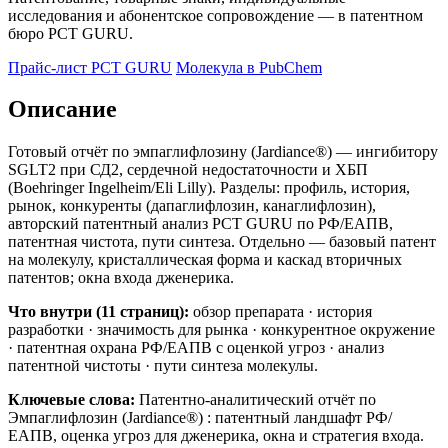
исследования и абонентское сопровождение — в патентном
бюро PCT GURU.
Прайс-лист PCT GURU
Молекула в PubChem
Описание
Готовый отчёт по эмпаглифлозину (Jardiance®) — ингибитору
SGLT2 при СД2, сердечной недостаточности и ХБП
(Boehringer Ingelheim/Eli Lilly). Разделы: профиль, история,
рынок, конкуренты (дапаглифлозин, канаглифлозин),
авторский патентный анализ PCT GURU по РФ/ЕАПВ,
патентная чистота, пути синтеза. Отдельно — базовый патент
на молекулу, кристаллическая форма и каскад вторичных
патентов; окна входа дженерика.
Что внутри (11 страниц):
обзор препарата · история
разработки · значимость для рынка · конкурентное окружение
· патентная охрана РФ/ЕАПВ с оценкой угроз · анализ
патентной чистоты · пути синтеза молекулы.
Ключевые слова:
Патентно-аналитический отчёт по
Эмпаглифлозин (Jardiance®) : патентный ландшафт РФ/
ЕАПВ, оценка угроз для дженерика, окна и стратегия входа.