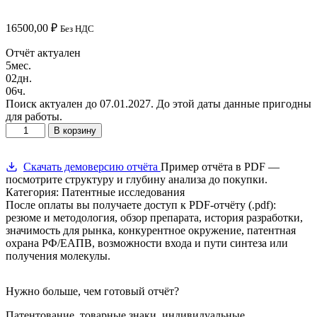
16500,00
₽
Без НДС
Отчёт актуален
5
мес.
02
дн.
06
ч.
Поиск актуален до 07.01.2027. До этой даты данные пригодны
для работы.
Количество
В корзину
товара
Эмпаглифлозин
(Jardiance®)
Скачать демоверсию отчёта
Пример отчёта в PDF —
—
посмотрите структуру и глубину анализа до покупки.
конкурентная
Категория: Патентные исследования
разведка
После оплаты вы получаете доступ к PDF-отчёту (.pdf):
и
резюме и методология, обзор препарата, история разработки,
патентный
значимость для рынка, конкурентное окружение, патентная
анализ
охрана РФ/ЕАПВ, возможности входа и пути синтеза или
РФ/
получения молекулы.
ЕАПВ
Нужно больше, чем готовый отчёт?
Патентование, товарные знаки, индивидуальные