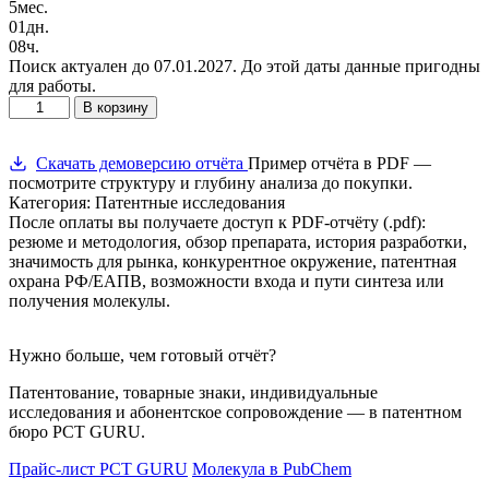
5
мес.
01
дн.
08
ч.
Поиск актуален до 07.01.2027. До этой даты данные пригодны
для работы.
Количество
В корзину
товара
Аталурен
(Translarna®)
Скачать демоверсию отчёта
Пример отчёта в PDF —
—
посмотрите структуру и глубину анализа до покупки.
конкурентная
Категория: Патентные исследования
разведка
После оплаты вы получаете доступ к PDF-отчёту (.pdf):
и
резюме и методология, обзор препарата, история разработки,
патентный
значимость для рынка, конкурентное окружение, патентная
анализ
охрана РФ/ЕАПВ, возможности входа и пути синтеза или
РФ/
получения молекулы.
ЕАПВ
Нужно больше, чем готовый отчёт?
Патентование, товарные знаки, индивидуальные
исследования и абонентское сопровождение — в патентном
бюро PCT GURU.
Прайс-лист PCT GURU
Молекула в PubChem