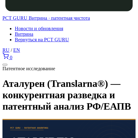
PCT GURU
Витрина · патентная чистота
Новости и обновления
Витрина
Вернуться на PCT GURU
RU
/
EN
0
Патентное исследование
Аталурен (Translarna®) —
конкурентная разведка и
патентный анализ РФ/ЕАПВ