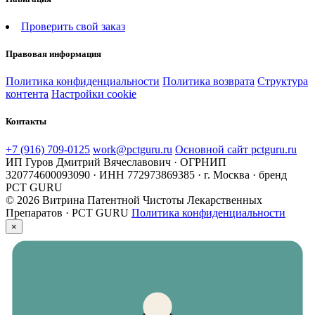
Проверить свой заказ
Правовая информация
Политика конфиденциальности
Политика возврата
Структура
контента
Настройки cookie
Контакты
+7 (916) 709-0125
work@pctguru.ru
Основной сайт pctguru.ru
ИП Гуров Дмитрий Вячеславович · ОГРНИП
320774600093090 · ИНН 772973869385 · г. Москва · бренд
PCT GURU
© 2026 Витрина Патентной Чистоты Лекарственных
Препаратов · PCT GURU
Политика конфиденциальности
×