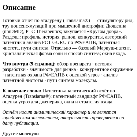
Описание
Готовый отчёт по аталурену (Translarna®) — стимулятору рид-
тру нонсенс-мутаций при мышечной дистрофии Дюшенна
(nmDMD), PTC Therapeutics; закупается «Кругом добра».
Разделы: профиль, история, рынок, конкуренты, авторский
патентный анализ PCT GURU по РФ/ЕАПВ, патентная
чистота, пути синтеза. Отдельно — базовый Маркуш-патент,
кристаллическая форма соли и способ синтеза; окна входа.
Что внутри (9 страниц):
обзор препарата · история
разработки · значимость для рынка · конкурентное окружение
· патентная охрана РФ/ЕАПВ с оценкой угроз · анализ
патентной чистоты · пути синтеза молекулы.
Ключевые слова:
Патентно-аналитический отчёт по
Аталурен (Translarna®): патентный ландшафт РФ/ЕАПВ,
оценка угроз для дженерика, окна и стратегия входа.
Отчёт носит аналитический характер и не является
юридическим заключением; актуальность проверяется на
дату публикации.
Другие молекулы