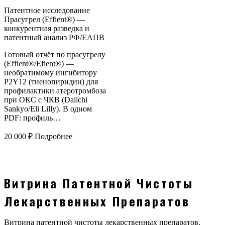
Патентное исследование
Прасугрел (Effient®) —
конкурентная разведка и
патентный анализ РФ/ЕАПВ
Готовый отчёт по прасугрелу
(Effient®/Efient®) —
необратимому ингибитору
P2Y12 (тиенопиридин) для
профилактики атеротромбоза
при ОКС с ЧКВ (Daiichi
Sankyo/Eli Lilly). В одном
PDF: профиль…
20 000
₽
Подробнее
Витрина Патентной Чистоты
Лекарственных Препаратов
Витрина патентной чистоты лекарственных препаратов.