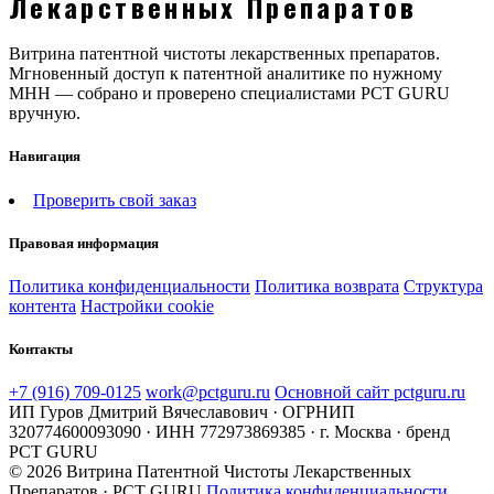
Лекарственных Препаратов
Витрина патентной чистоты лекарственных препаратов.
Мгновенный доступ к патентной аналитике по нужному
МНН — собрано и проверено специалистами PCT GURU
вручную.
Навигация
Проверить свой заказ
Правовая информация
Политика конфиденциальности
Политика возврата
Структура
контента
Настройки cookie
Контакты
+7 (916) 709-0125
work@pctguru.ru
Основной сайт pctguru.ru
ИП Гуров Дмитрий Вячеславович · ОГРНИП
320774600093090 · ИНН 772973869385 · г. Москва · бренд
PCT GURU
© 2026 Витрина Патентной Чистоты Лекарственных
Препаратов · PCT GURU
Политика конфиденциальности