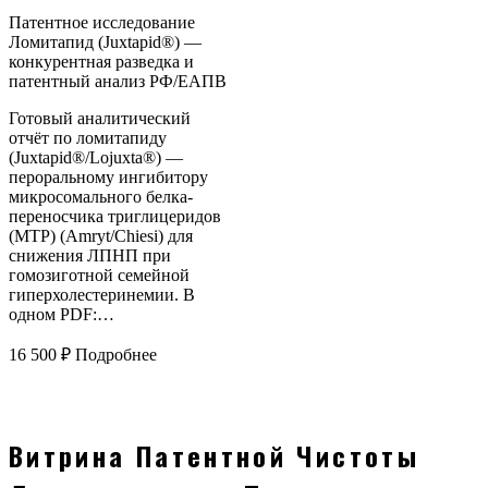
Патентное исследование
Ломитапид (Juxtapid®) —
конкурентная разведка и
патентный анализ РФ/ЕАПВ
Готовый аналитический
отчёт по ломитапиду
(Juxtapid®/Lojuxta®) —
пероральному ингибитору
микросомального белка-
переносчика триглицеридов
(MTP) (Amryt/Chiesi) для
снижения ЛПНП при
гомозиготной семейной
гиперхолестеринемии. В
одном PDF:…
16 500
₽
Подробнее
Витрина Патентной Чистоты