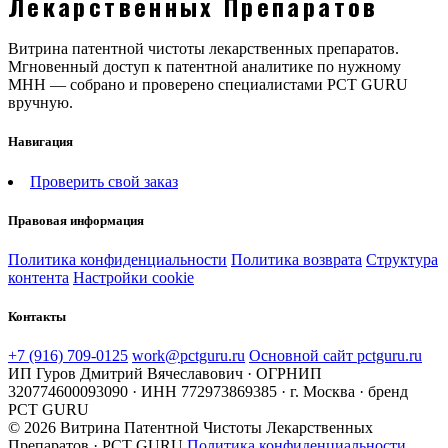
Лекарственных Препаратов
Витрина патентной чистоты лекарственных препаратов.
Мгновенный доступ к патентной аналитике по нужному
МНН — собрано и проверено специалистами PCT GURU
вручную.
Навигация
Проверить свой заказ
Правовая информация
Политика конфиденциальности
Политика возврата
Структура
контента
Настройки cookie
Контакты
+7 (916) 709-0125
work@pctguru.ru
Основной сайт pctguru.ru
ИП Гуров Дмитрий Вячеславович · ОГРНИП
320774600093090 · ИНН 772973869385 · г. Москва · бренд
PCT GURU
© 2026 Витрина Патентной Чистоты Лекарственных
Препаратов · PCT GURU
Политика конфиденциальности