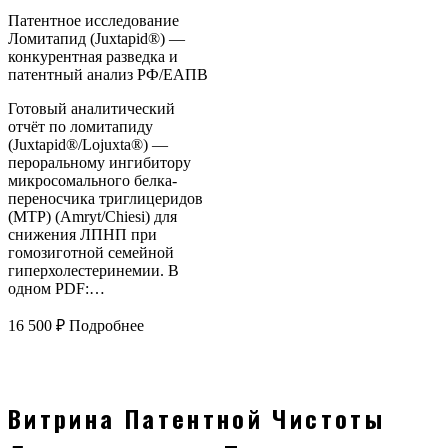
Патентное исследование
Ломитапид (Juxtapid®) —
конкурентная разведка и
патентный анализ РФ/ЕАПВ
Готовый аналитический
отчёт по ломитапиду
(Juxtapid®/Lojuxta®) —
пероральному ингибитору
микросомального белка-
переносчика триглицеридов
(MTP) (Amryt/Chiesi) для
снижения ЛПНП при
гомозиготной семейной
гиперхолестеринемии. В
одном PDF:…
16 500
₽
Подробнее
Витрина Патентной Чистоты