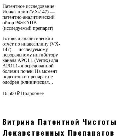
Патентное исследование
Инаксаплин (VX-147) —
патентно-аналитический
обзор РФ/ЕАПВ
(исследуемый препарат)
Готовый аналитический
отчёт по инаксаплину (VX-
147) — исследуемому
пероральному ингибитору
канала APOL1 (Vertex) для
APOL1-опосредованной
болезни почек. На момент
подготовки препарат не
одобрен (клиническая…
16 500
₽
Подробнее
Витрина Патентной Чистоты
Лекарственных Препаратов