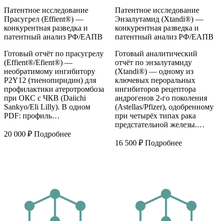
Патентное исследование
Патентное исследование
Прасугрел (Effient®) —
Энзалутамид (Xtandi®) —
конкурентная разведка и
конкурентная разведка и
патентный анализ РФ/ЕАПВ
патентный анализ РФ/ЕАПВ
Готовый отчёт по прасугрелу
Готовый аналитический
(Effient®/Efient®) —
отчёт по энзалутамиду
необратимому ингибитору
(Xtandi®) — одному из
P2Y12 (тиенопиридин) для
ключевых пероральных
профилактики атеротромбоза
ингибиторов рецептора
при ОКС с ЧКВ (Daiichi
андрогенов 2-го поколения
Sankyo/Eli Lilly). В одном
(Astellas/Pfizer), одобренному
PDF: профиль…
при четырёх типах рака
предстательной железы.…
20 000
₽
Подробнее
16 500
₽
Подробнее