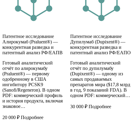
Патентное исследование
Патентное исследование
Алирокумаб (Praluent®) —
Дупилумаб (Dupixent®) —
конкурентная разведка и
конкурентная разведка и
патентный анализ РФ/ЕАПВ
патентный анализ РФ/ЕАПО
Готовый аналитический
Готовый аналитический
отчёт по алирокумабу
отчёт по дупилумабу
(Praluent®) — первому
(Dupixent®) — одному из
одобренному в США
самых продаваемых
ингибитору PCSK9
препаратов мира ($17,8 млрд
(Sanofi/Regeneron). В одном
в год, 9 показаний FDA). В
PDF: коммерческий профиль
одном PDF: коммерческий…
и история продукта, включая
знаковое…
30 000
₽
Подробнее
20 000
₽
Подробнее