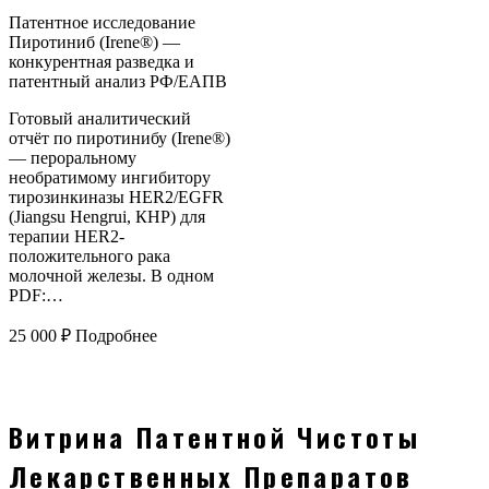
Патентное исследование
Пиротиниб (Irene®) —
конкурентная разведка и
патентный анализ РФ/ЕАПВ
Готовый аналитический
отчёт по пиротинибу (Irene®)
— пероральному
необратимому ингибитору
тирозинкиназы HER2/EGFR
(Jiangsu Hengrui, КНР) для
терапии HER2-
положительного рака
молочной железы. В одном
PDF:…
25 000
₽
Подробнее
Витрина Патентной Чистоты
Лекарственных Препаратов