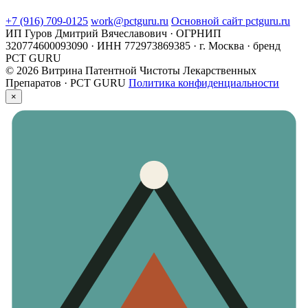
+7 (916) 709-0125
work@pctguru.ru
Основной сайт pctguru.ru
ИП Гуров Дмитрий Вячеславович · ОГРНИП
320774600093090 · ИНН 772973869385 · г. Москва · бренд
PCT GURU
© 2026 Витрина Патентной Чистоты Лекарственных
Препаратов · PCT GURU
Политика конфиденциальности
×