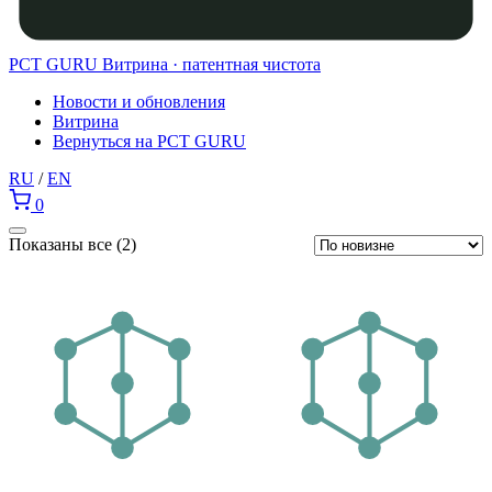
PCT GURU
Витрина · патентная чистота
Новости и обновления
Витрина
Вернуться на PCT GURU
RU
/
EN
0
Сортировка:
Показаны все (2)
самые
недавние