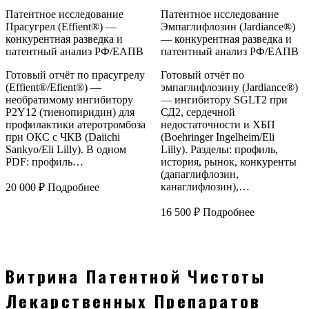
Патентное исследование
Патентное исследование
Прасугрел (Effient®) —
Эмпаглифлозин (Jardiance®)
конкурентная разведка и
— конкурентная разведка и
патентный анализ РФ/ЕАПВ
патентный анализ РФ/ЕАПВ
Готовый отчёт по прасугрелу
Готовый отчёт по
(Effient®/Efient®) —
эмпаглифлозину (Jardiance®)
необратимому ингибитору
— ингибитору SGLT2 при
P2Y12 (тиенопиридин) для
СД2, сердечной
профилактики атеротромбоза
недостаточности и ХБП
при ОКС с ЧКВ (Daiichi
(Boehringer Ingelheim/Eli
Sankyo/Eli Lilly). В одном
Lilly). Разделы: профиль,
PDF: профиль…
история, рынок, конкуренты
(дапаглифлозин,
канаглифлозин),…
20 000
₽
Подробнее
16 500
₽
Подробнее
Витрина Патентной Чистоты
Лекарственных Препаратов