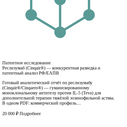
Патентное исследование
Реслизумаб (Cinqair®) — конкурентная разведка и
патентный анализ РФ/ЕАПВ
Готовый аналитический отчёт по реслизумабу
(Cinqair®/Cinqaero®) — гуманизированному
моноклональному антителу против IL-5 (Teva) для
дополнительной терапии тяжёлой эозинофильной астмы.
В одном PDF: коммерческий профиль…
20 000
₽
Подробнее