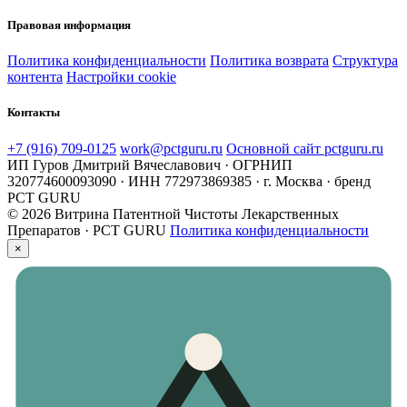
Правовая информация
Политика конфиденциальности
Политика возврата
Структура
контента
Настройки cookie
Контакты
+7 (916) 709-0125
work@pctguru.ru
Основной сайт pctguru.ru
ИП Гуров Дмитрий Вячеславович · ОГРНИП
320774600093090 · ИНН 772973869385 · г. Москва · бренд
PCT GURU
© 2026 Витрина Патентной Чистоты Лекарственных
Препаратов · PCT GURU
Политика конфиденциальности
×