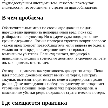
труднодоступным инструментом. Разберём, почему так
сложилось и что это меняет в стратегии правообладателя.
В чём проблема
Обеспечительные меры по своей идее должны не дать
нарушителю причинить непоправимый вред, пока суд
разбирается по существу. Но в фарме суды подходят к ним
крайне сдержанно. Логика проверки строится вокруг вопроса:
«какой вред понесёт правообладатель, если запрета не будет, и
можно ли этот вред впоследствии компенсировать
взысканием убытков». Если суд считает, что ущерб в
принципе исчислим и возместим деньгами, в срочном запрете
он, как правило, отказывает.
Отсюда — практическая тупиковость для оригинатора. Пока
идёт процесс, дженерик может выйти на торги, выиграть
закупки, вытеснить оригинал по цене и сформировать долю
рынка. Даже последующая победа по существу не возвращает
утраченные позиции, ведь рынок уже перераспределён, а
взысканные убытки редко покрывают стратегические потери.
Где смещается практика