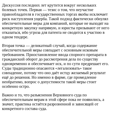
Дискуссия последних лет крутится вокруг нескольких
болевых точек. Первая — тезис о том, что неучастие
правообладателя в государственных торгах якобы исключает
риск наступления ущерба. Такой подход фактически обнулял
обеспечительные меры для компаний, которые не выходят на
конкретную закупку напрямую, и юристы призывают от него
отказаться, ибо угроза для патента не сводится к участию в
одном тендере.
Вторая точка — деликатный случай, когда содержание
обеспечительной меры совпадает с основным исковым
требованием. Приостановление ввода спорного препарата в
гражданский оборот до рассмотрения дела по существу
одновременно и обеспечивает иск, и по сути предрешает его.
Суды традиционно опасаются «легализовать» такое
совпадение, потому что оно даёт истцу желаемый результат
ещё до решения. Но именно в фарме, где промедление
необратимо, вопрос о допустимости такой меры стоит
особенно остро.
Важно и то, что разъяснения Верховного суда по
обеспечительным мерам в этой сфере пока не появились, а
значит, практика остаётся разрозненной и зависящей от
конкретного состава суда.