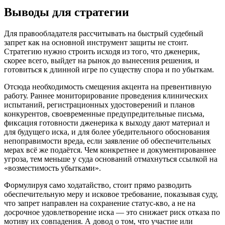
Выводы для стратегии
Для правообладателя рассчитывать на быстрый судебный
запрет как на основной инструмент защиты не стоит.
Стратегию нужно строить исходя из того, что дженерик,
скорее всего, выйдет на рынок до вынесения решения, и
готовиться к длинной игре по существу спора и по убыткам.
Отсюда необходимость смещения акцента на превентивную
работу. Раннее мониторирование проведения клинических
испытаний, регистрационных удостоверений и планов
конкурентов, своевременные предупредительные письма,
фиксация готовности дженерика к выходу дают материал и
для будущего иска, и для более убедительного обоснования
непоправимости вреда, если заявление об обеспечительных
мерах всё же подаётся. Чем конкретнее и документированнее
угроза, тем меньше у суда оснований отмахнуться ссылкой на
«возместимость убытками».
Формулируя само ходатайство, стоит прямо разводить
обеспечительную меру и исковое требование, показывая суду,
что запрет направлен на сохранение статус-кво, а не на
досрочное удовлетворение иска — это снижает риск отказа по
мотиву их совпадения. А довод о том, что участие или