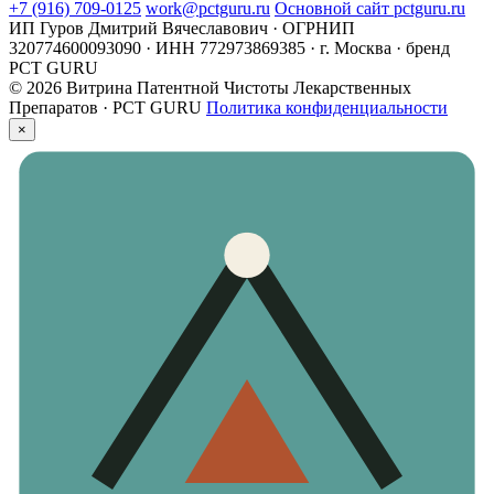
+7 (916) 709-0125
work@pctguru.ru
Основной сайт pctguru.ru
ИП Гуров Дмитрий Вячеславович · ОГРНИП
320774600093090 · ИНН 772973869385 · г. Москва · бренд
PCT GURU
© 2026 Витрина Патентной Чистоты Лекарственных
Препаратов · PCT GURU
Политика конфиденциальности
×